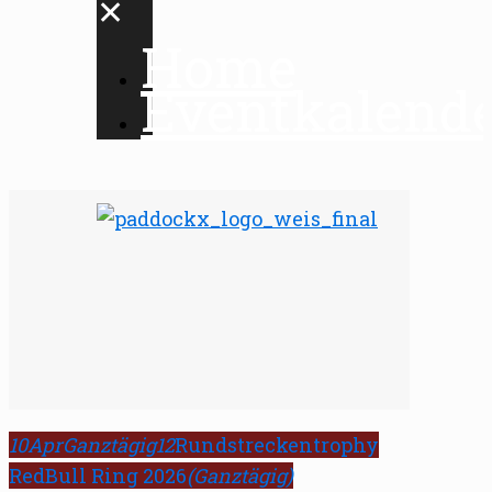
✕
Home
Eventkalend
10
Apr
Ganztägig
12
Rundstreckentrophy
RedBull Ring 2026
(Ganztägig)