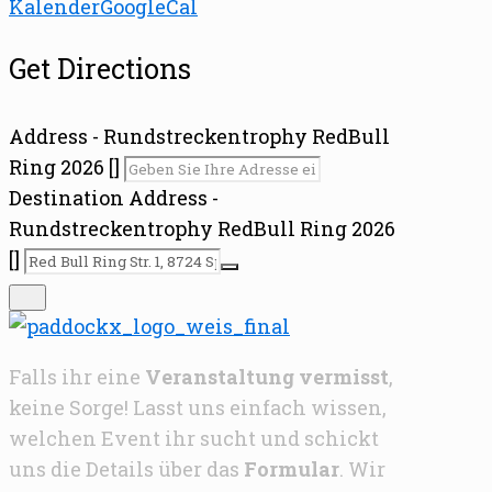
Kalender
GoogleCal
Get Directions
Address - Rundstreckentrophy RedBull
Ring 2026 []
Destination Address -
Rundstreckentrophy RedBull Ring 2026
[]
Falls ihr eine
Veranstaltung vermisst
,
keine Sorge! Lasst uns einfach wissen,
welchen Event ihr sucht und schickt
uns die Details über das
Formular
. Wir