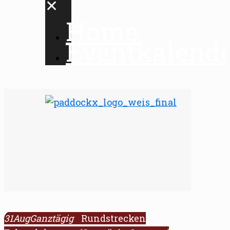
✕
Home
Eventkalend
31
Aug
Ganztägig
Rundstrecken