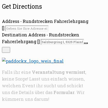
Get Directions
Address - Rundstrecken Fahrerlehrgang
[]
Destination Address - Rundstrecken
Fahrerlehrgang []
Falls ihr eine
Veranstaltung vermisst
,
keine Sorge! Lasst uns einfach wissen,
welchen Event ihr sucht und schickt
uns die Details über das
Formular
. Wir
kümmern uns darum!