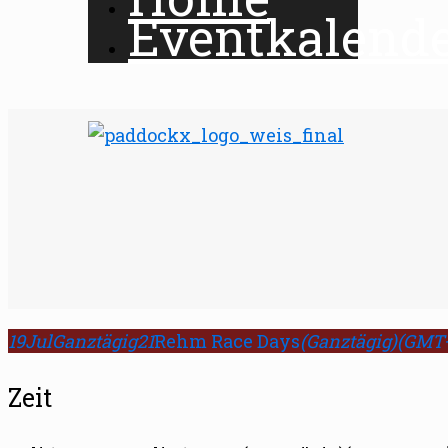
Eventkalend
19
Jul
Ganztägig
21
Rehm Race Days
(Ganztägig)
(GMT+
Zeit