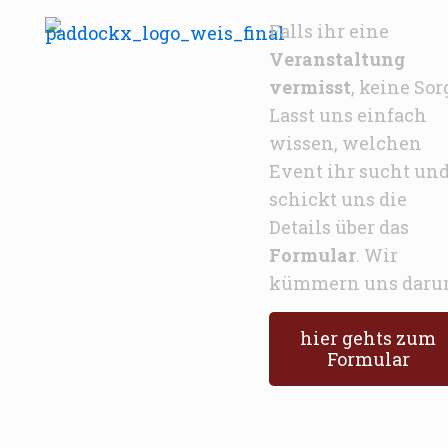
Falls ihr eine
Veranstaltung
vermisst
, keine Sor
Lasst uns einfach
wissen, welchen
Event ihr sucht un
schickt uns die
Details über das
Formular
. Wir
kümmern uns daru
hier gehts zum
Formular