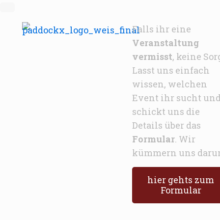
Falls ihr eine
Veranstaltung
vermisst
, keine Sor
Lasst uns einfach
wissen, welchen
Event ihr sucht un
schickt uns die
Details über das
Formular
. Wir
kümmern uns daru
hier gehts zum
Formular