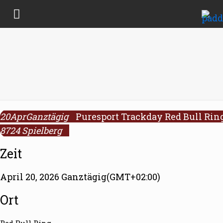
20
Apr
Ganztägig
Puresport Trackday Red Bull Rin
8724 Spielberg
Zeit
April 20, 2026 Ganztägig
(GMT+02:00)
Ort