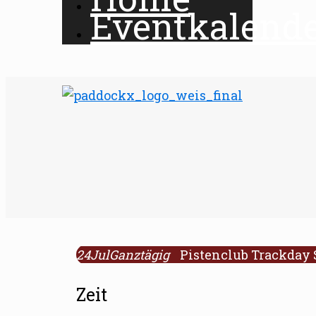
Eventkalend
24
Jul
Ganztägig
Pistenclub Trackday 
Zeit