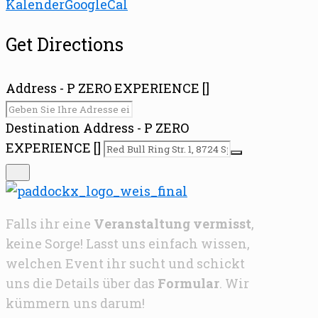
Kalender
GoogleCal
Get Directions
Address - P ZERO EXPERIENCE []
Destination Address - P ZERO
EXPERIENCE []
Falls ihr eine
Veranstaltung vermisst
,
keine Sorge! Lasst uns einfach wissen,
welchen Event ihr sucht und schickt
uns die Details über das
Formular
. Wir
kümmern uns darum!