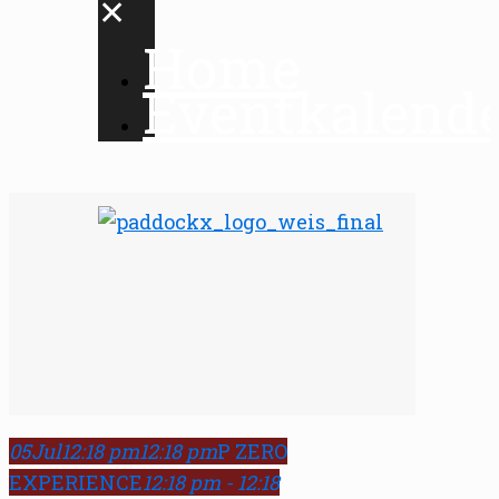
✕
Home
Eventkalend
05
Jul
12:18 pm
12:18 pm
P ZERO
EXPERIENCE
12:18 pm - 12:18