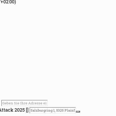
+02:00)
]
ttack 2025 []