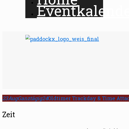
Eventkalend
23
Aug
Ganztägig
24
Oldtimer Trackday & Time Atta
Zeit