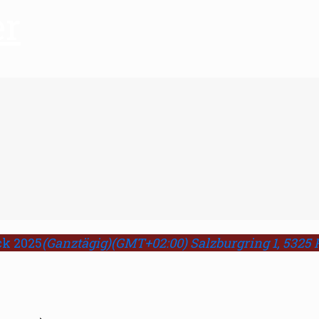
er
ck 2025
(Ganztägig)
(GMT+02:00)
Salzburgring 1, 5325 