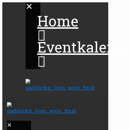
✕
Home
Eventkalend
✕