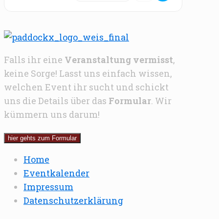
Falls ihr eine
Veranstaltung vermisst
,
keine Sorge! Lasst uns einfach wissen,
welchen Event ihr sucht und schickt
uns die Details über das
Formular
. Wir
kümmern uns darum!
hier gehts zum Formular
Home
Eventkalender
Impressum
Datenschutzerklärung