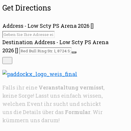
Get Directions
Address - Low Scty PS Arena 2026 []
Destination Address - Low Scty PS Arena
2026 []
Falls ihr eine
Veranstaltung vermisst
,
keine Sorge! Lasst uns einfach wissen,
welchen Event ihr sucht und schickt
uns die Details über das
Formular
. Wir
kümmern uns darum!