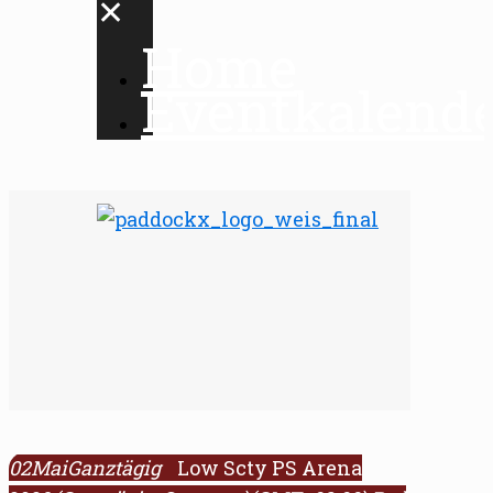
✕
Home
Eventkalend
02
Mai
Ganztägig
Low Scty PS Arena