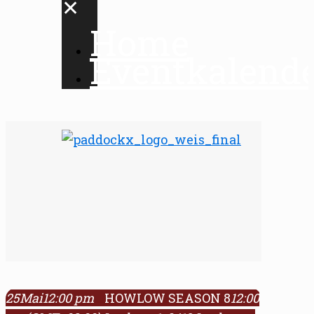
✕
Home
Eventkalend
25
Mai
12:00 pm
HOWLOW SEASON 8
12:00