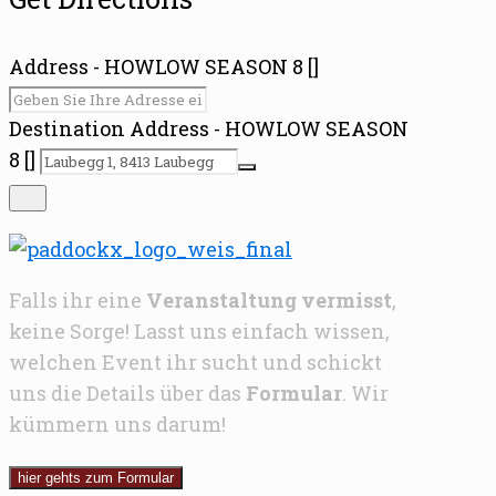
Address - HOWLOW SEASON 8 []
Destination Address - HOWLOW SEASON
8 []
Falls ihr eine
Veranstaltung vermisst
,
keine Sorge! Lasst uns einfach wissen,
welchen Event ihr sucht und schickt
uns die Details über das
Formular
. Wir
kümmern uns darum!
hier gehts zum Formular