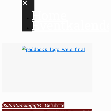
✕
Home
Eventkalend
02
Jun
Ganztägig
04
Geführte