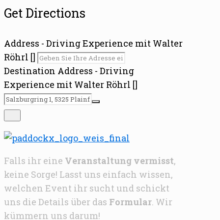
Get Directions
Address - Driving Experience mit Walter
Röhrl []
Destination Address - Driving
Experience mit Walter Röhrl []
Falls ihr eine
Veranstaltung vermisst
,
keine Sorge! Lasst uns einfach wissen,
welchen Event ihr sucht und schickt
uns die Details über das
Formular
. Wir
kümmern uns darum!