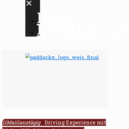
✕
Home
Eventkalend
11
Mai
Ganztägig
Driving Experience mit