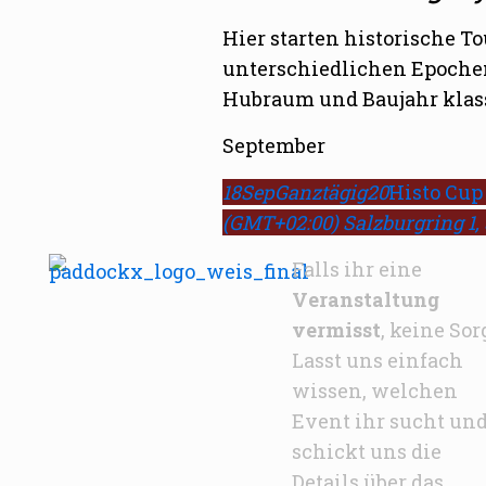
Hier starten historische 
unterschiedlichen Epochen
Hubraum und Baujahr klassi
September
18
Sep
Ganztägig
20
Histo Cup
(GMT+02:00)
Salzburgring 1,
Falls ihr eine
Veranstaltung
vermisst
, keine Sor
Lasst uns einfach
wissen, welchen
Event ihr sucht un
schickt uns die
Details über das